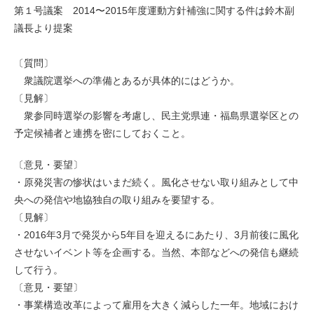
第１号議案 2014〜2015年度運動方針補強に関する件は鈴木副
議長より提案
〔質問〕
衆議院選挙への準備とあるが具体的にはどうか。
〔見解〕
衆参同時選挙の影響を考慮し、民主党県連・福島県選挙区との
予定候補者と連携を密にしておくこと。
〔意見・要望〕
・原発災害の惨状はいまだ続く。風化させない取り組みとして中
央への発信や地協独自の取り組みを要望する。
〔見解〕
・2016年3月で発災から5年目を迎えるにあたり、3月前後に風化
させないイベント等を企画する。当然、本部などへの発信も継続
して行う。
〔意見・要望〕
・事業構造改革によって雇用を大きく減らした一年。地域におけ