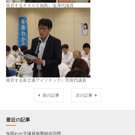
発言するＰＡＶＣ福島）塩澤代議員
発言する富士通アイソテック）芳賀代議員
前の記事
次の記事
最近の記事
矢田わか子議員加盟組合訪問