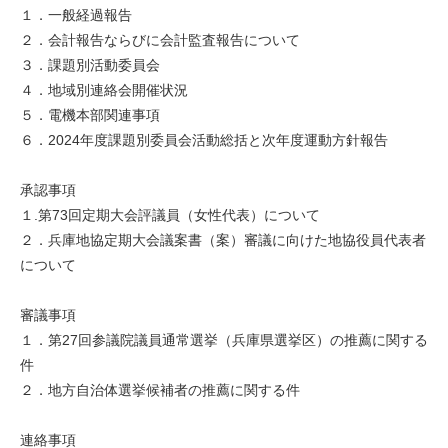
１．一般経過報告
２．会計報告ならびに会計監査報告について
３．課題別活動委員会
４．地域別連絡会開催状況
５．電機本部関連事項
６．2024年度課題別委員会活動総括と次年度運動方針報告
承認事項
１.第73回定期大会評議員（女性代表）について
２．兵庫地協定期大会議案書（案）審議に向けた地協役員代表者
について
審議事項
１．第27回参議院議員通常選挙（兵庫県選挙区）の推薦に関する
件
２．地方自治体選挙候補者の推薦に関する件
連絡事項