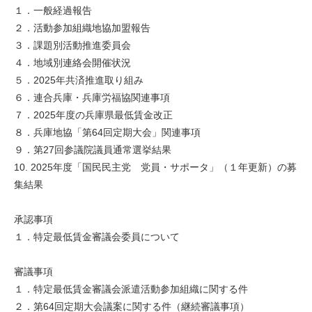
１．一般経過報告
２．活動参加組織地協加盟報告
３．課題別活動推進委員会
４．地域別連絡会開催状況
５．2025年共済推進取り組み
６．連合兵庫・兵庫労福協関連事項
７．2025年度の兵庫県最低賃金改正
８．兵庫地協「第64回定期大会」関連事項
９．第27回参議院議員通常選挙結果
10. 2025年度「国民民主党 党員・サポータ」（１年更新）の募
集結果
承認事項
１．特定最低賃金審議会委員について
審議事項
１．特定最低賃金審議会派遣活動参加組織に関する件
２．第64回定期大会議案に関する件（継続審議事項）