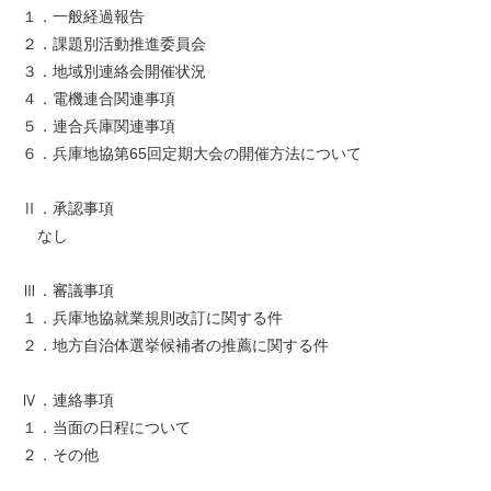
１．一般経過報告
２．課題別活動推進委員会
３．地域別連絡会開催状況
４．電機連合関連事項
５．連合兵庫関連事項
６．兵庫地協第65回定期大会の開催方法について
Ⅱ．承認事項
なし
Ⅲ．審議事項
１．兵庫地協就業規則改訂に関する件
２．地方自治体選挙候補者の推薦に関する件
Ⅳ．連絡事項
１．当面の日程について
２．その他