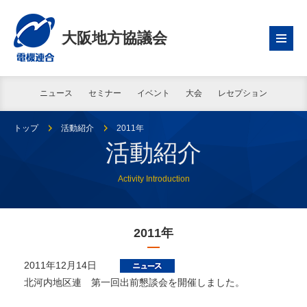
大阪地方協議会
ニュース
セミナー
イベント
大会
レセプション
トップ
活動紹介
2011年
活動紹介
Activity Introduction
2011年
2011年12月14日
北河内地区連 第一回出前懇談会を開催しました。