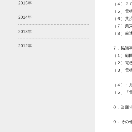
2015年
（４）２
（５）電
2014年
（６）共
（７）栗
2013年
（８）
2012年
７．協議
（１）顧
（２）電
（３）電
（４）１
（５）「
８．当面
９．その