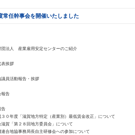
月度常任幹事会を開催いたしました
財団法人 産業雇用安定センターのご紹介
代表挨拶
内議員活動報告・挨拶
合報告
報告
成３０年度「滋賀地方特定（産業別）最低賃金改正」について
合滋賀「第２８回地方委員会」について
機連合地協事務局長自主研修会への参加について