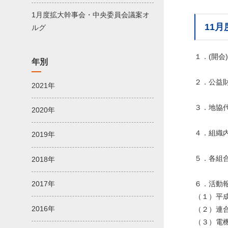
1月度拡大幹事会・中央委員会議案オ
11
ルグ
１．(開会)
年別
２．公益
2021年
３．地協
2020年
４．組織
2019年
５．各組
2018年
６．活動
2017年
（１）平
2016年
（２）連
（３）電