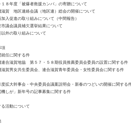
０１８年度「被爆者救援カンパ」の寄贈について
機滋賀 地区連絡会議（地区連）総会の開催について
済加入促進の取り組みについて（中間報告）
東市議会議員補欠選挙結果について
前述以外の取り組みについて
事項
問就任に関する件
機連合滋賀地協 第５７・５８期役員推薦委員会委員の設置に関する件
機滋賀男女共生委員会、連合滋賀青年委員会・女性委員会に関する件
月度拡大幹事会・中央委員会議案説明会・新春のつどいの開催に関する
電機しが」新年号の記事募集に関する件
する活動について
他