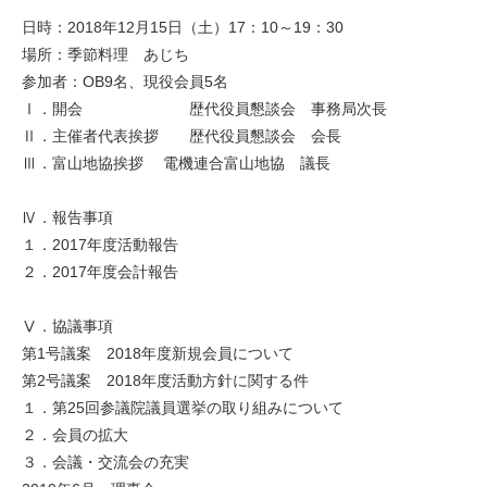
日時：2018年12月15日（土）17：10～19：30
場所：季節料理 あじち
参加者：OB9名、現役会員5名
Ⅰ．開会 歴代役員懇談会 事務局次長
Ⅱ．主催者代表挨拶 歴代役員懇談会 会長
Ⅲ．富山地協挨拶 電機連合富山地協 議長
Ⅳ．報告事項
１．2017年度活動報告
２．2017年度会計報告
Ⅴ．協議事項
第1号議案 2018年度新規会員について
第2号議案 2018年度活動方針に関する件
１．第25回参議院議員選挙の取り組みについて
２．会員の拡大
３．会議・交流会の充実