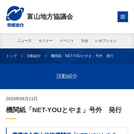
富山地方協議会
ニュース
セミナー
イベント
大会
レセプション
トップ
活動紹介
機関紙「NET-YOUとやま」号外 発行
活動紹介
2019年06月11日
機関紙「NET-YOUとやま」号外 発行