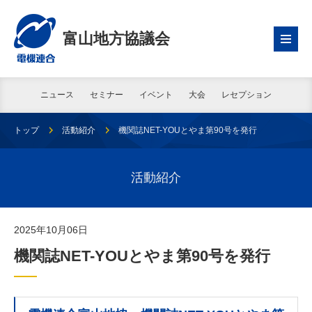
富山地方協議会
ニュース
セミナー
イベント
大会
レセプション
トップ
活動紹介
機関誌NET-YOUとやま第90号を発行
活動紹介
2025年10月06日
機関誌NET-YOUとやま第90号を発行