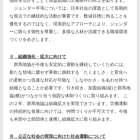
強みを活かすことで加盟組織の労働条件の向上を図ります。
ジェンダー平等については、日本社会の課題として長期的
な視点での継続的な活動が重要です。数値目標に拘ることを
優先するのではなく、現実的なアプローチにより、ジェンダ
ーに限らず個性を尊重し、多様な人材が活躍できる職場環境
づくりをめざします。
Ⅱ．組織強化・拡大に向けて
群馬地協が今後も安定的に運動を継続していくためには、
新たな領域に臆せず果敢に挑戦する「たくましさ」と変化へ
の柔軟かつ迅速な対応が可能な「しなやかさ」をあわせ持つ
組織となることが必要です。引き続き、加盟組織(縦)と群馬地
協(横)がつながり合う強固な体制づくりに取り組みます。 こ
の２年、群馬地協は組織拡大を実現できています。労働運動
の持続的な発展に向けては、仲間づくりが不可欠です。今後
も本部や上部団体と連携し組織拡大に取り組みます。
Ⅲ．公正な社会の実現に向けた社会運動について