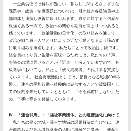
一企業労使では解決が難しい、暮らしに関するさまざまな
課題や、政策・制度課題については、引き続き各級議員や上
部団体と連携し改善に取り組みます。政治に対する不信感が
根強くある一方で、政治への関心や期待が高まりつつあると
感じています。「政治活動の日常化」の取り組みを通して、
政治が組合員一人ひとりにより身近な活動となるよう諦めず
に取り組みを推進します。 私たちにとって政治は手段です。
組合員のより良い生活を実現するためには、私たちの「声」
を議会の場に届けることが「近道」と考えていますので、各
級選挙においても、私たち「優良納税者」の代弁者を支援し
ていきます。 社会貢献活動としては、節目となる戦後80年を
迎え、連合の平和行動へ積極的に参加することで被爆国とし
ての役割を果たしていくとともに、「今を戦前にしない」た
め、平和の尊さを発信していきます。
Ⅳ．「連合群馬」・「福祉事業団体」との連携強化に向けて
私たちの働く地域・暮らす地域の課題解決に向けては、連
合群馬および各地域協議会の活動に積極的に参画し、他産別