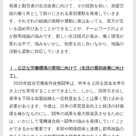
発展と勤労者の生活改善に向けて、その役割を担い、加盟労
組の拠り所として頼りにされる産別運動を推進していきま
す。それぞれの組織の規模や運動に差はあっても、双方が互
いを認め学びあうことができることや、チームワークのよさ
が群馬地協の強みです。新しい生活様式が進み、働く環境が
変わる中で、強みをいかし、知恵を出し合いながら、地協の
活動も柔軟に対応していきます。
Ⅰ．公正な労働環境の実現に向けて（生活の質的改善に向け
て）
2025年総合労働条件改善闘争は、昨年を上回る賃金水準引
き上げを実現することができました。しかし、回答引き出し
基準を下回る加盟組織も一定程度あることは重く受け止める
必要があります。今後は、日本の実質賃金向上と経済の好循
環を確かなものにし、闘争の成果を最大限波及させるために
は、いかにして電機連合統一闘争の強みを発揮していくこと
ができるかが重要です。本部や関係団体と連携し群馬地協の