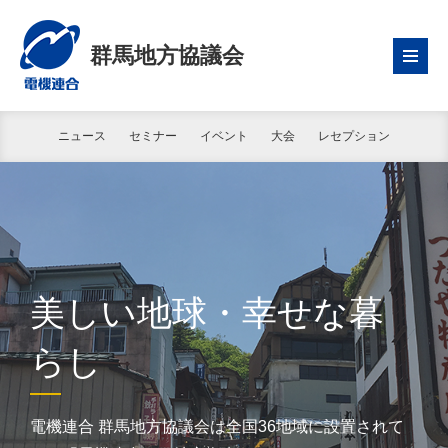
群馬地方協議会
ニュース
セミナー
イベント
大会
レセプション
美しい地球・幸せな暮
らし
電機連合 群馬地方協議会は全国36地域に設置されて