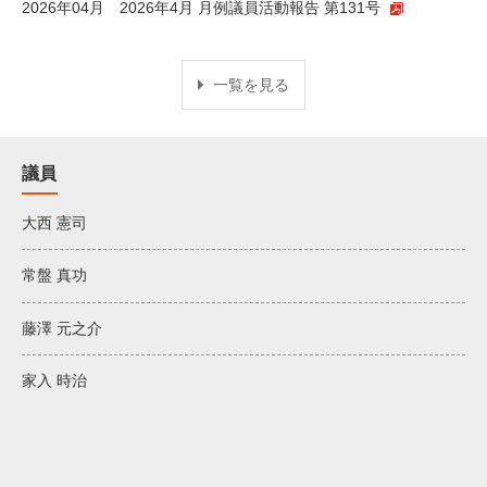
2026年04月
2026年4月 月例議員活動報告 第131号
一覧を見る
議員
大西 憲司
常盤 真功
藤澤 元之介
家入 時治