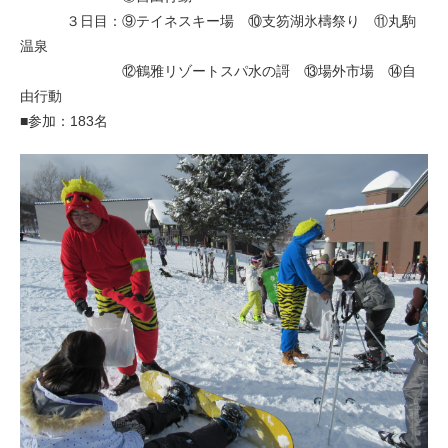
３日目：⑨テイネスキー場 ⑩支笏湖氷檮祭り ⑪丸駒
温泉
⑫鶴雅リゾートスパ水の謌 ⑬場外市場 ⑭自
由行動
■参加：183名