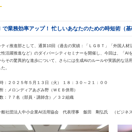
Ｉで業務効率アップ！ 忙しいあなたのための時短術（基
シティ推進部として、通算10回（過去の実績：「ＬＧＢＴ」「外国人材
女性活躍推進など）のダイバーシティセミナーを開催し、今回は、「AI
からその驚異的な進歩について、さらには生成AIのルールや実践的な活
した。
時：２０２５年５月１３日（火） １８：３０～２１：００
所：メロンディアあざみ野（ＷＥＢ併用）
者数：７７名（部員・講師含）／３２組織
一般社団法人中小企業AI活用協会 代表理事 飯田 剛弘氏 （ビジネス