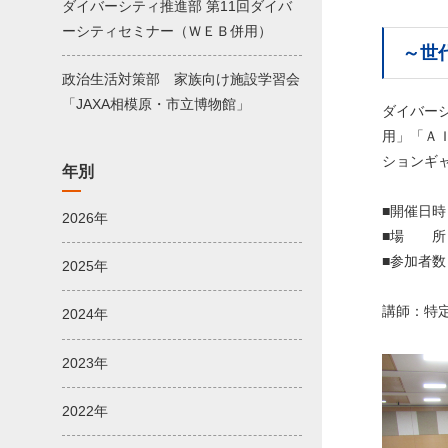
ダイバーシティ推進部 第11回ダイバ
ーシティセミナー（ＷＥＢ併用）
～世
政治生活対策部 家族向け施設学習会
「JAXA相模原・市立博物館」
ダイバー
用」「Ａ
ションギ
年別
■開催日
2026年
■場 所
■参加者
2025年
講師：特
2024年
2023年
2022年