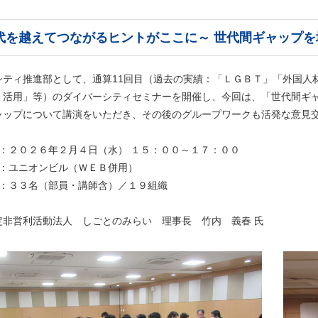
代を越えてつながるヒントがここに～ 世代間ギャップ
シティ推進部として、通算11回目（過去の実績：「ＬＧＢＴ」「外国人
Ｉ活用」等）のダイバーシティセミナーを開催し、今回は、「世代間ギ
ャップについて講演をいただき、その後のグループワークも活発な意見
時：２０２６年２月４日（水） １５：００～１７：００
：ユニオンビル（ＷＥＢ併用）
数：３３名（部員・講師含）／１９組織
定非営利活動法人 しごとのみらい 理事長 竹内 義春 氏