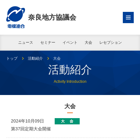
奈良地方協議会
ニュース
セミナー
イベント
大会
レセプション
トップ
活動紹介
大会
活動紹介
Activity Introduction
大会
2024年10月09日
第37回定期大会開催