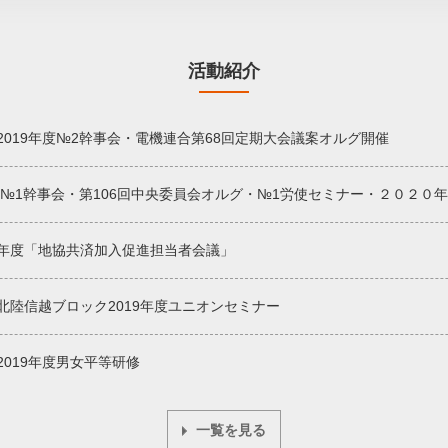
活動紹介
2019年度№2幹事会・電機連合第68回定期大会議案オルグ開催
年度№1幹事会・第106回中央委員会オルグ・№1労使セミナー・２０２０
年度「地協共済加入促進担当者会議」
北陸信越ブロック2019年度ユニオンセミナー
2019年度男女平等研修
一覧を見る