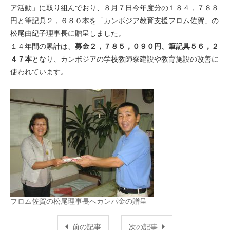
ア活動」に取り組んでおり、８月７日今年度分の１８４，７８８
円と筆記具２，６８０本を「カンボジア教育支援フロム佐賀」の
松尾由紀子理事長に贈呈しました。
１４年間の累計は、
募金２，７８５，０９０円、筆記具５６，２
４７本
となり、カンボジアの学校教師寮建設や教育施設の改善に
使われています。
フロム佐賀の松尾理事長へカンパ金の贈呈
前の記事
次の記事