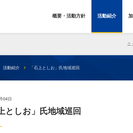
概要・活動方針
活動紹介
加
ニ
活動紹介
「石上としお」氏地域巡回
6月04日
上としお」氏地域巡回