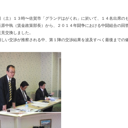
日（土）１３時〜佐賀市「グランデはがくれ」に於いて、１４名出席の
萩原中執（賃金政策部長）から、２０１４年闘争における中闘組合の回
意見交換しました。
難しい交渉が推察される中、第１陣の交渉結果を波及すべく最後までの