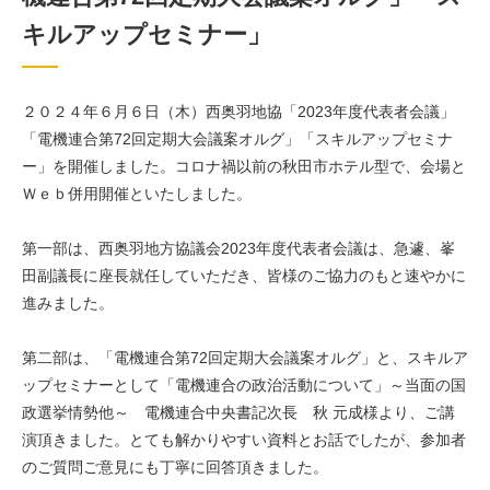
キルアップセミナー」
２０２４年６月６日（木）西奥羽地協「2023年度代表者会議」
「電機連合第72回定期大会議案オルグ」「スキルアップセミナ
ー」を開催しました。コロナ禍以前の秋田市ホテル型で、会場と
Ｗｅｂ併用開催といたしました。
第一部は、西奥羽地方協議会2023年度代表者会議は、急遽、峯
田副議長に座長就任していただき、皆様のご協力のもと速やかに
進みました。
第二部は、「電機連合第72回定期大会議案オルグ」と、スキルア
ップセミナーとして「電機連合の政治活動について」～当面の国
政選挙情勢他～ 電機連合中央書記次長 秋 元成様より、ご講
演頂きました。とても解かりやすい資料とお話でしたが、参加者
のご質問ご意見にも丁寧に回答頂きました。