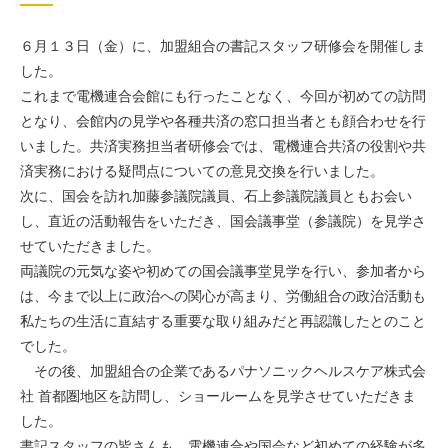
６月１３日（金）に、加盟組合の書記スタッフ研修会を開催しま
した。
これまで電機連合会館にも行ったことなく、今回が初めての訪問
となり、会館内の見学や各種共済の窓口担当者とも顔合わせを行
いました。共済実務担当者研修会では、電機連合共済の役割や共
済実務における疑問点についての意見交換を行いました。
次に、国会を訪れ加藤参議院議員、石上参議院議員ともお会い
し、直近の活動報告をいただき、国会議事堂（参議院）を見学さ
せていただきました。
両議院の元気な姿や初めての国会議事堂見学を行い、参加者から
は、今まで以上に政治への関心が高まり、労働組合の政治活動も
私たちの生活に直結する重要な取り組みだと再認識したとのこと
でした。
その後、加盟組合の企業であるパナソニックヘルスケア株式会
社 首都圏地区を訪問し、ショールームを見学させていただきま
した。
書記スタッフの皆さんも、電機連合や国会など初めての経験が多