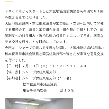
２００７年からスタートした大阪地協出前懇談会も今回で８１回
を数えるまでになりました。
大阪地協組織内・重点推薦議員が加盟単組・支部へ出向いて開催
する懇談会で、議員と加盟組合役員・組合員が労組としての「政
策制度への取り組み・政治活動の必要性」について考え、率直な
意見交換を行うことを目的にしています。
今回は、シャープ労組八尾支部を訪問し、大阪地協組織内議員の
松本寝屋川市議会議員と同労組執行部の皆さんが率直な意見交換
を行いました。
【日 時】７月３０日（木）１０：３０〜１１：４０
【場 所】シャープ労組八尾支部
【参加者】シャープ労組八尾支部（１３名）
松本寝屋川市議会議員
狼谷事務局次長 計１５名