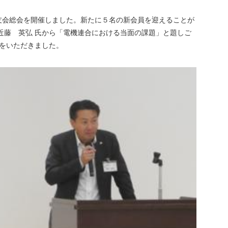
友会総会を開催しました。新たに５名の新会員を迎えることが
近藤 英弘 氏から「電機連合における当面の課題」と題しご
拶をいただきました。