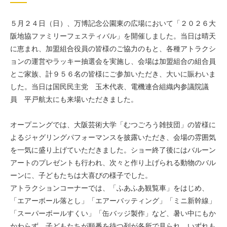
５月２４日（日）、万博記念公園東の広場において「２０２６大
阪地協ファミリーフェスティバル」を開催しました。当日は晴天
に恵まれ、加盟組合役員の皆様のご協力のもと、各種アトラクシ
ョンの運営やラッキー抽選会を実施し、会場は加盟組合の組合員
とご家族、計９５６名の皆様にご参加いただき、大いに賑わいま
した。当日は国民民主党 玉木代表、電機連合組織内参議院議
員 平戸航太にも来場いただきました。
オープニングでは、大阪芸術大学「むつごろう雑技団」の皆様に
よるジャグリングパフォーマンスを披露いただき、会場の雰囲気
を一気に盛り上げていただきました。ショー終了後にはバルーン
アートのプレゼントも行われ、次々と作り上げられる動物のバル
ーンに、子どもたちは大喜びの様子でした。
アトラクションコーナーでは、「ふあふあ観覧車」をはじめ、
「エアーボール落とし」「エアーバッティング」「ミニ新幹線」
「スーパーボールすくい」「缶バッジ製作」など、暑い中にもか
かわらず、子どもたちが順番を待つ列が各所で見られ、いずれも