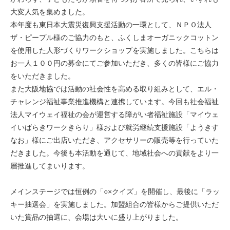
大変人気を集めました。
本年度も東日本大震災復興支援活動の一環として、ＮＰＯ法人
ザ・ピープル様のご協力のもと、ふくしまオーガニックコットン
を使用した人形づくりワークショップを実施しました。こちらは
お一人１００円の募金にてご参加いただき、多くの皆様にご協力
をいただきました。
また大阪地協では活動の社会性を高める取り組みとして、エル・
チャレンジ福祉事業推進機構と連携しています。今回も社会福祉
法人マイウェイ福祉の会が運営する障がい者福祉施設「マイウェ
イいばらきワークきらり」様および就労継続支援施設「ようきす
なお」様にご出店いただき、アクセサリーの販売等を行っていた
だきました。今後も本活動を通じて、地域社会への貢献をより一
層推進してまいります。
メインステージでは恒例の「○×クイズ」を開催し、最後に「ラッ
キー抽選会」を実施しました。加盟組合の皆様からご提供いただ
いた賞品の抽選に、会場は大いに盛り上がりました。