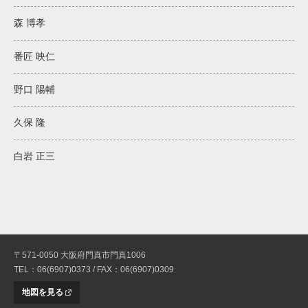
森 博孝
番匠 映仁
野口 陽輔
久保 隆
白岩 正三
〒571-0050 大阪府門真市門真1006
TEL：06(6907)0373 / FAX：06(6907)0309
地図を見る