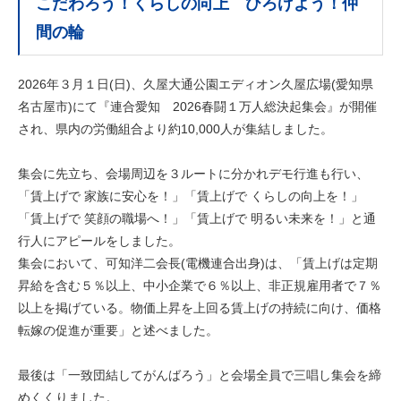
こだわろう！くらしの向上 ひろげよう！仲
間の輪
2026年３月１日(日)、久屋大通公園エディオン久屋広場(愛知県
名古屋市)にて『連合愛知 2026春闘１万人総決起集会』が開催
され、県内の労働組合より約10,000人が集結しました。
集会に先立ち、会場周辺を３ルートに分かれデモ行進も行い、
「賃上げで 家族に安心を！」「賃上げで くらしの向上を！」
「賃上げで 笑顔の職場へ！」「賃上げで 明るい未来を！」と通
行人にアピールをしました。
集会において、可知洋二会長(電機連合出身)は、「賃上げは定期
昇給を含む５％以上、中小企業で６％以上、非正規雇用者で７％
以上を掲げている。物価上昇を上回る賃上げの持続に向け、価格
転嫁の促進が重要」と述べました。
最後は「一致団結してがんばろう」と会場全員で三唱し集会を締
めくくりました。