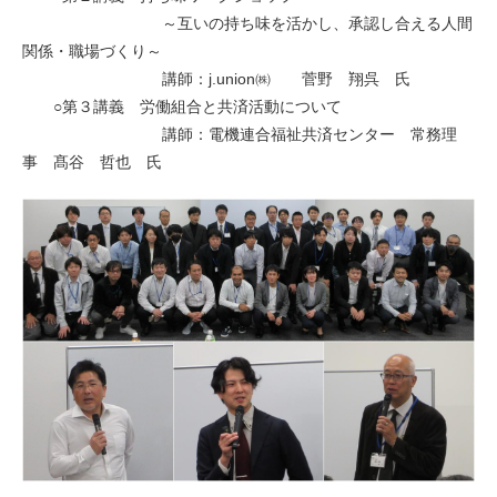
～互いの持ち味を活かし、承認し合える人間
関係・職場づくり～
講師：j.union㈱ 菅野 翔呉 氏
○第３講義 労働組合と共済活動について
講師：電機連合福祉共済センター 常務理
事 髙谷 哲也 氏