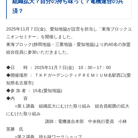
組織拡大？自分の持ち味って？電機連合の共
済？
2025年11月７日(金)、愛知地協が設営を担当し「東海ブロックユ
ニオンセミナー」を開催しました。
東海ブロック(静岡地協・三重地協・愛知地協)より約40名の加盟
組合役員に参加いただきました。
◆日 時 ： 2025年11月７日(金) 10：30～17：00
◆開催場所 ： ＴＫＰガーデンシティＰＲＥＭＩＵＭ名駅西口(愛
知県名古屋市)
◆参 加 者 ： 15名(愛知地協)
◆内 容
○第１講義 組織拡大にむけた取り組み 組合員範囲の拡大
にむけた取り組み
講師：電機連合本部 中央執行委員 小林
英勝 氏
○第２講義 持ち味ワークショップ