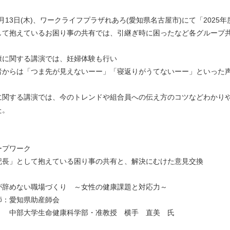
11月13日(木)、ワークライフプラザれあろ(愛知県名古屋市)にて「20
して抱えているお困り事の共有では、引継ぎ時に困ったなど各グループ
康に関する講演では、妊婦体験も行い
者からは「つま先が見えないーー」「寝返りがうてないーー」といった
に関する講演では、今のトレンドや組合員への伝え方のコツなどわかり
た。
ープワーク
」として抱えている困り事の共有と、解決にむけた意見交換
が辞めない職場づくり ～女性の健康課題と対応力～
愛知県助産師会
学生命健康科学部・准教授 横手 直美 氏