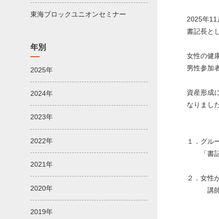
東海ブロックユニオンセミナー
2025年
書記長と
年別
女性の健
男性参加
2025年
資産形成
2024年
なりまし
2023年
2022年
１．グル
「書記長
2021年
２．女性
2020年
講師：
中部大
2019年