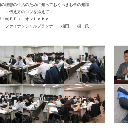
員の理想の生活のために知っておくべきお金の知識
方のコツを添えて～
㈱ＦＰユニオンＬａｂｏ
ナンシャルプランナー 植田 一樹 氏