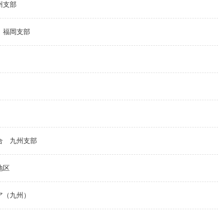
州支部
福岡支部
合
九州支部
地区
ア（九州）