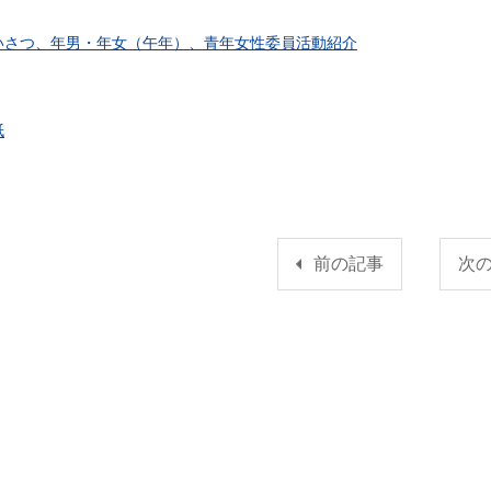
いさつ、年男・年女（午年）、青年女性委員活動紹介
紙
前の記事
次