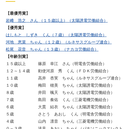
【最優秀賞】
岩﨑 浩之 さん （１５歳以上）（太陽誘電労働組合）
【優秀賞】
はしもと しずき くん（７歳）（太陽誘電労働組合）
河地 恵菜 ちゃん （１２歳）（ルネサスグループ連合）
松尾 花音 ちゃん（１３歳）（ナカヨ労働組合）
【年齢別賞】
１５歳以上 篠原 幸江 さん（明電舎労働組合）
１２～１４歳 勅使河原 秀 くん（ＦＤＫ労働組合）
１１歳 高井 杏実 ちゃん（ルネサスグループ連合）
１０歳 梅田 穂美 ちゃん（太陽誘電労働組合）
８歳 井田 颯天 ちゃん（太陽誘電労働組合）
７歳 島田 奏佑 くん（三菱電機労働組合）
６歳 大貫 結衣 ちゃん（太陽誘電労働組合）
５歳 さとう あおし くん（明電舎労働組合）
４歳 山内 凛音 ちゃん（三菱電機労働組合）
０～３歳 浅見 あおい ちゃん（パナソニックエレクト