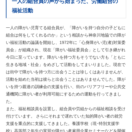
一人の組合員の声から始まった、労働組合の
福祉活動
一人の障がい児育てる組合員が、「障がいを持つ自分の子どもに
組合は何をしてくれるのか」という相談から神奈川地協での障が
い福祉活動の論議を開始し、1972年に「心身障がい児(者)対策委
員会」が組織され、現在「障がい福祉委員会」として引き継がれ
今日に至っています。障がいを持つ方もそうでない方も「ともに
生きる地域・社会」をめざして活動をしてまいりました。現在で
は街中で障がいを持つ方に出会うことは珍しくはありませんが、
活動を始めた当初は彼らと出会うことはありませんでした。障が
いを持つ親達の訓練会の支援を行い、街のバリアフリーや公共交
通機関に障がい者が利用可能にするための運動を行ってきまし
た。
また、福祉相談員を設置し、組合員や労組からの福祉相談を受け
付けています。 さらにそれまで遅れていた知的障がい者の就労
支援を重点的に支援してきました。養護学校（現･特別支援学
校）高等部２年生の実習や障がい者雇用企業セミナーなどを開催