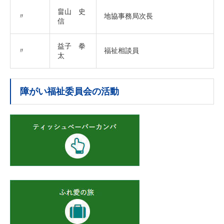
畠山 史
〃
地協事務局次長
信
益子 拳
〃
福祉相談員
太
障がい福祉委員会の活動