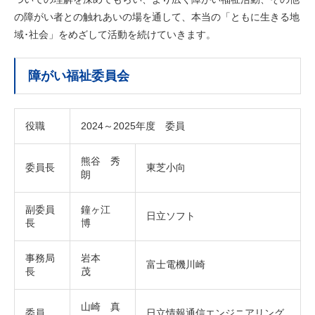
の障がい者との触れあいの場を通して、本当の「ともに生きる地
域･社会」をめざして活動を続けていきます。
障がい福祉委員会
役職
2024～2025年度 委員
熊谷 秀
委員長
東芝小向
朗
副委員
鐘ヶ江
日立ソフト
長
博
事務局
岩本
富士電機川崎
長
茂
山崎 真
委員
日立情報通信エンジニアリング