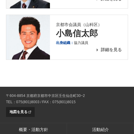
京都市会議員（山科区）
小島信太郎
出身組織：
協力議員
詳細を見る
〒604-8854 京都府京都市中京区壬生仙念町30−2
TEL：075(801)8003 / FAX：075(801)8015
地図を見る
概要・活動方針
活動紹介