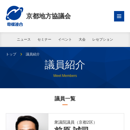
京都地方協議会
ニュース
セミナー
イベント
大会
レセプション
トップ
議員紹介
議員紹介
Meet Members
議員一覧
衆議院議員（京都2区）