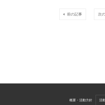
前の記事
次
概要・活動方針
活