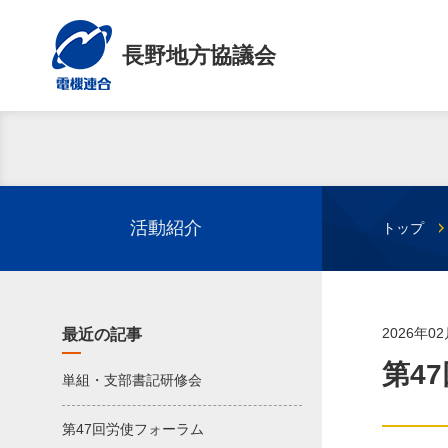
長野地方協議会
活動紹介
トップ
2026年0
最近の記事
第4
単組・支部書記研修会
第47回労使フォーラム