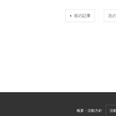
前の記事
次
概要・活動方針
活