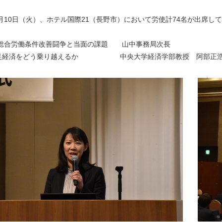
２月10日（火）、ホテル国際21（長野市）において労使計74名が出席し
6年総合労働条件改善闘争と当面の課題 山中事務局次長
足経済をどう乗り越えるか 中央大学経済学部教授 阿部正