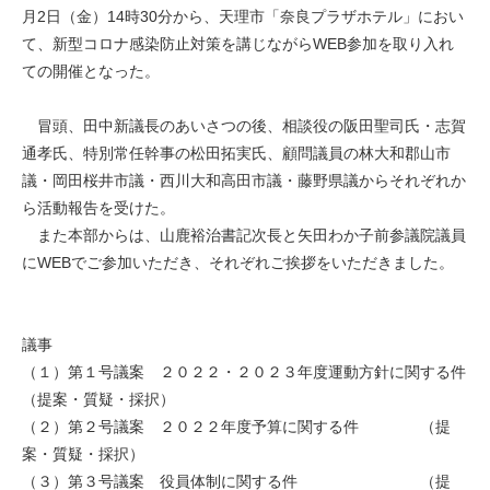
月2日（金）14時30分から、天理市「奈良プラザホテル」におい
て、新型コロナ感染防止対策を講じながらWEB参加を取り入れ
ての開催となった。
冒頭、田中新議長のあいさつの後、相談役の阪田聖司氏・志賀
通孝氏、特別常任幹事の松田拓実氏、顧問議員の林大和郡山市
議・岡田桜井市議・西川大和高田市議・藤野県議からそれぞれか
ら活動報告を受けた。
また本部からは、山鹿裕治書記次長と矢田わか子前参議院議員
にWEBでご参加いただき、それぞれご挨拶をいただきました。
議事
（１）第１号議案 ２０２２・２０２３年度運動方針に関する件
（提案・質疑・採択）
（２）第２号議案 ２０２２年度予算に関する件 （提
案・質疑・採択）
（３）第３号議案 役員体制に関する件 （提