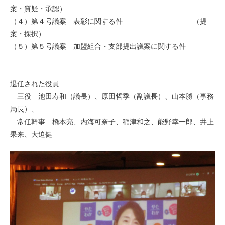
案・質疑・承認）
（４）第４号議案 表彰に関する件 （提
案・採択）
（５）第５号議案 加盟組合・支部提出議案に関する件
退任された役員
三役 池田寿和（議長）、原田哲季（副議長）、山本勝（事務
局長）、
常任幹事 橋本亮、内海可奈子、稲津和之、能野幸一郎、井上
果来、大迫健