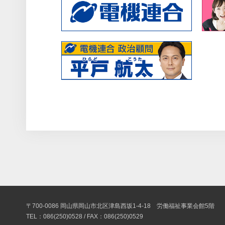
〒700-0086 岡山県岡山市北区津島西坂1-4-18 労働福祉事業会館5階
TEL：086(250)0528 / FAX：086(250)0529