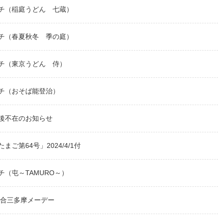
チ（稲庭うどん 七蔵）
チ（春夏秋冬 季の庭）
チ（東京うどん 侍）
チ（おそば能登治）
午後不在のお知らせ
まご第64号」2024/4/1付
チ（屯～TAMURO～）
 連合三多摩メーデー