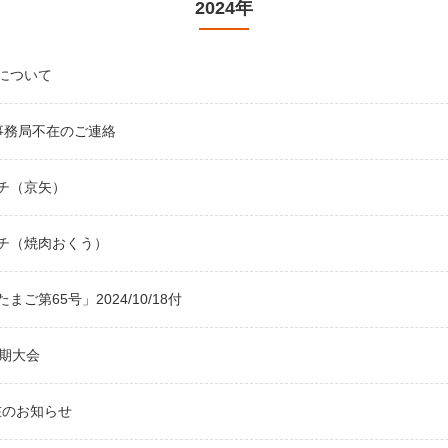
2024年
について
・事務局不在のご連絡
チ（京矢）
チ（焼肉おくう）
まご第65号」2024/10/18付
定期大会
在のお知らせ