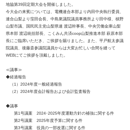
地協第39回定期大会を開催しました。
今大会の来賓については、電機連合本部より内田中央執行委員、
連合山梨より窪田会長、中島衆議院議員事務所より田中様、槙野
山梨市議、国民民主党山梨県連 渡辺幹事長、中央労働金庫山梨
県本部 渡辺統括部長、こくみん共済coop山梨推進本部 萩原本部
長にご臨席いただき、ご挨拶を賜りました。また、平戸航太参議
院議員、後藤斎参議院議員からは大変お忙しい合間を縫って
WEBにてご挨拶を頂戴しました。
≪議事≫
◆経過報告
（1）2024年度一般経過報告
（2）2024年度会計報告および会計監査報告
◆議事
第1号議案 2024･2025年度運動方針の補強に関する件
第2号議案 2025年度予算に関する件
第3号議案 役員の一部改選に関する件