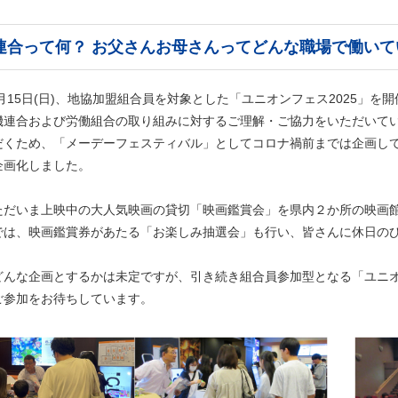
連合って何？ お父さんお母さんってどんな職場で働いて
６月15日(日)、地協加盟組合員を対象とした「ユニオンフェス2025」を
機連合および労働組合の取り組みに対するご理解・ご協力をいただいて
だくため、「メーデーフェスティバル」としてコロナ禍前までは企画し
企画化しました。
ただいま上映中の大人気映画の貸切「映画鑑賞会」を県内２か所の映画
では、映画鑑賞券があたる「お楽しみ抽選会」も行い、皆さんに休日の
どんな企画とするかは未定ですが、引き続き組合員参加型となる「ユニ
ご参加をお待ちしています。