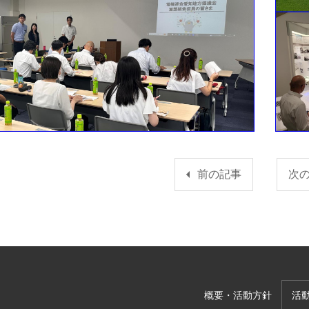
前の記事
次
概要・活動方針
活