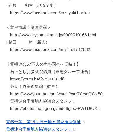
○針貝 和幸（現職３期）
https://www.facebook.com/kazuyuki.harikai
＜富里市議会議員選挙＞
http://www.city.tomisato.lg.jp/0000010168.html
○藤田 幹（新人）
https://www.facebook.com/miki.fujita.12532
【電機連合57万人の声を国会へ反映！】
石上としお参議院議員（東芝グループ連合）
https://youtu.be/2wtLua1rL48
必見！政策総集編（動画）
https://www.youtube.com/watch?v=r0YesqQWxB0
電機連合千葉地方協議会スタンプ！
https://photos.app.goo.gl/md68g3xwPWiBJKyX8
電機千葉 第19回統一地方選挙推薦候補
電機連合千葉地方協議会スタンプ！