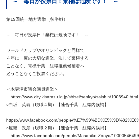
～ 毎日が投票日！棄権は危険です！ ～
第19回統一地方選挙（後半戦）
～ 毎日が投票日！棄権は危険です！ ～
ワールドカップやオリンピックと同様で
４年に一度の大切な選挙、決して棄権する
ことなく、電機千葉 組織推薦候補者へ
迷うことなくご投票ください。
＜木更津市議会議員選挙＞
https://www.city.kisarazu.lg.jp/shisei/senkyo/saishin/1003940.html
○白坂 英義（現職４期）【連合千葉 組織内候補】
https://www.facebook.com/people/%E7%99%BD%E5%9D%82%E
○座親 政彦（現職２期）【連合千葉 組織内候補】
https://www.facebook.com/people/Masahiko-Zaoya/1000054649