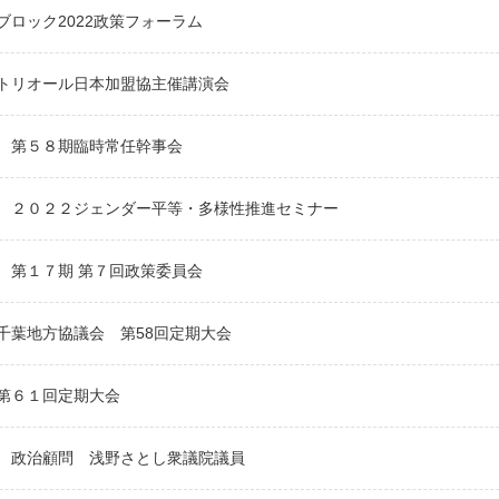
ブロック2022政策フォーラム
トリオール日本加盟協主催講演会
 第５８期臨時常任幹事会
 ２０２２ジェンダー平等・多様性推進セミナー
 第１７期 第７回政策委員会
千葉地方協議会 第58回定期大会
第６１回定期大会
 政治顧問 浅野さとし衆議院議員