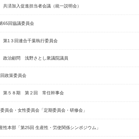
 共済加入促進担当者会議（統一説明会）
第65回協議委員会
 第1３回連合千葉執行委員会
 政治顧問 浅野さとし衆議院議員
８回政策委員会
 第５８期 第２回 常任幹事会
年委員会・女性委員会「定期委員会・研修会」
産性本部「第25回 生産性・労使関係シンポジウム」