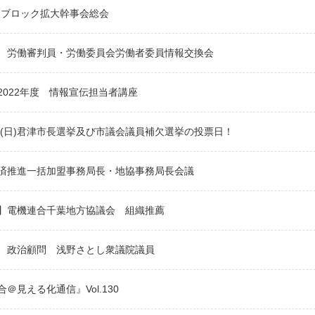
東ブロック拡大幹事会総会
 労働審判員・労働委員会労働者委員情報交換会
2022年度 情報宣伝担当者講座
3日(日)君津市長選挙及び市議会議員補欠選挙の投票日！
済推進一括加盟事務局長・地協事務局長会議
】電機連合千葉地方協議会 組織推薦
 政治顧問 浅野さとし衆議院議員
＠見える化通信』Vol.130