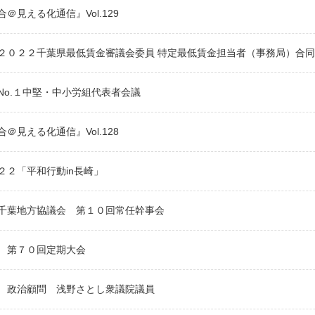
＠見える化通信』Vol.129
２０２２千葉県最低賃金審議会委員 特定最低賃金担当者（事務局）合
No.１中堅・中小労組代表者会議
＠見える化通信』Vol.128
２２「平和行動in長崎」
千葉地方協議会 第１０回常任幹事会
 第７０回定期大会
 政治顧問 浅野さとし衆議院議員