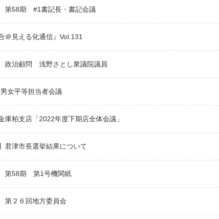
 第58期 #1書記長・書記会議
＠見える化通信』Vol.131
 政治顧問 浅野さとし衆議院議員
協男女平等担当者会議
金庫柏支店「2022年度下期店全体会議」
】君津市長選挙結果について
 第58期 第1号機関紙
 第２６回地方委員会