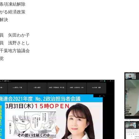
ー条項凍結解除
上がる経済政策
解決
議員 矢田わか子
議員 浅野さとし
合千葉地方協議会
党