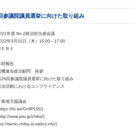
6回参議院議員選挙に向けた取り組み
021年度 No.2政治担当者会議
22年3月31日（木）15:00～17:00
ＷＥＢＸ
部報告
機連合政治顧問 挨拶
26回参議院議員選挙に向けた取り組み
治活動におけるコンプライアンス
千葉地方協議会
ps://lin.ee/Gn9PL0U)
://www.jeiu.jp/chiba/)
//denki-chiba.at.webry.info/)