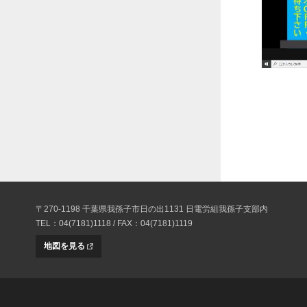
〒270-1198 千葉県我孫子市日の出1131 日電労組我孫子支部内
TEL：04(7181)1118 / FAX：04(7181)1119
地図を見る