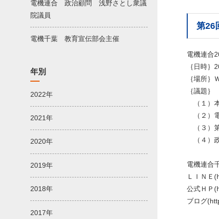
電機連合 政治顧問 浅野さとし衆議
院議員
第2
電機千葉 教育宣伝部会主催
電機連合2
｛日時｝20
年別
｛場所｝
｛議題｝
2022年
（１）本
（２）電
2021年
（３）第
（４）政
2020年
電機連合
2019年
ＬＩＮＥ(htt
公式ＨＰ(http
2018年
ブログ(https:
2017年