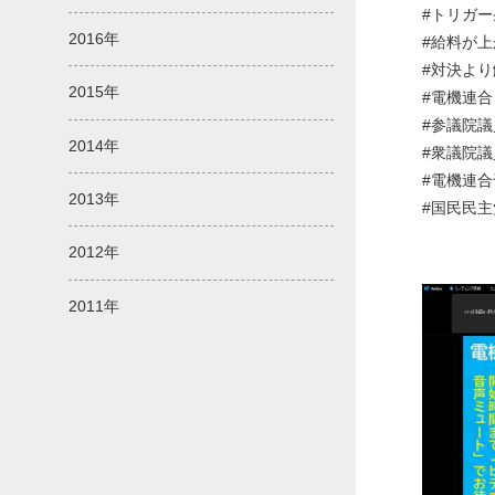
#トリガ
2016年
#給料が
#対決より
2015年
#電機連合
#参議院
2014年
#衆議院
#電機連
2013年
#国民民主
2012年
2011年