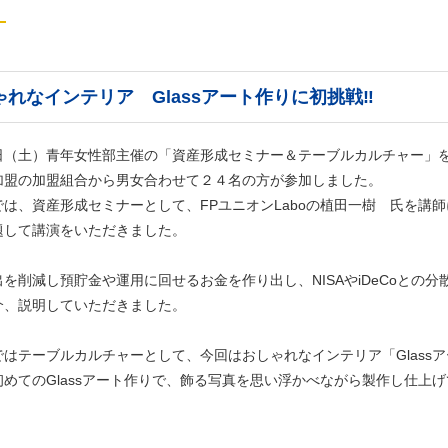
ゃれなインテリア Glassアート作りに初挑戦‼
日（土）青年女性部主催の「資産形成セミナー＆テーブルカルチャー」
加盟の加盟組合から男女合わせて２４名の方が参加しました。
では、資産形成セミナーとして、FPユニオンLaboの植田一樹 氏を講
題して講演をいただきました。
を削減し預貯金や運用に回せるお金を作り出し、NISAやiDeCoと
介、説明していただきました。
ではテーブルカルチャーとして、今回はおしゃれなインテリア「Glass
初めてのGlassアート作りで、飾る写真を思い浮かべながら製作し仕上
容