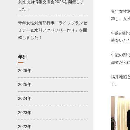
女性役員情報交換会2026を開催しま
した！
青年女性
加し、女
青年女性対策部行事「ライフプランセ
ミナー＆水引アクセサリー作り」を開
午前の部
催しました！
演をいた
午後の部
年別
加者から
2026年
福井地協
す。
2025年
2024年
2023年
2022年