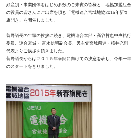
好産別・事業団体をはじめ多数のご来賓の皆様と、地協加盟組合
の役員の皆さんにご出席を頂き「電機連合宮城地協2015年新春
旗開き」を開催しました。
菅野議長の年頭の挨拶に続き、電機連合本部・高谷哲也中央執行
委員、連合宮城・ 富永信明副会長、民主党宮城県連・桜井充副
代表よりご挨拶を頂きました。
菅野議長からは２０１５年春闘に向けての決意を表し、今年一年
のスタートをきりました。