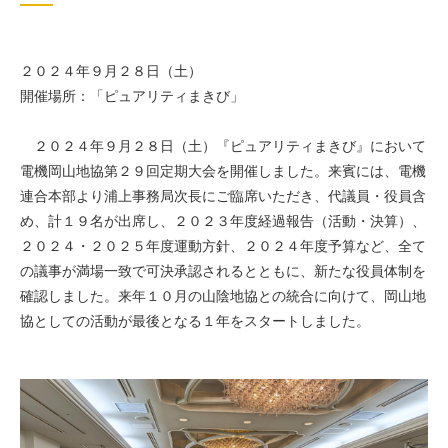
２０２４年９月２８日（土）
開催場所：「ピュアリティまきび」
２０２４年９月２８日（土）『ピュアリティまきび』において
電機岡山地協第２９回定期大会を開催しました。来賓には、電機
連合本部より浦上事務局次長にご臨席いただき、代議員・役員含
め、計１９名が出席し、２０２３年度経過報告（活動・決算）、
２０２４・２０２５年度運動方針、２０２４年度予算など、全て
の議事が満場一致で可決承認されるとともに、新たな役員体制を
確認しました。来年１０月の山陰地協との統合に向けて、岡山地
協としての活動が最後となる１年をスタートしました。