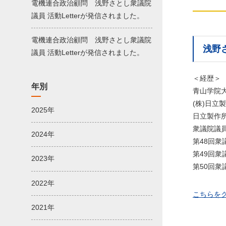
電機連合政治顧問 浅野さとし衆議院
議員 活動Letterが発信されました。
電機連合政治顧問 浅野さとし衆議院
浅野さ
議員 活動Letterが発信されました。
＜経歴＞
年別
青山学院
(株)日立
2025年
日立製作所
衆議院議員
2024年
第48回
第49回衆
2023年
第50回衆
2022年
こちらを
2021年