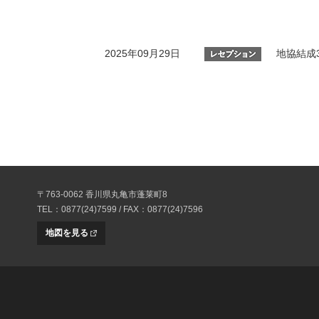
2025年09月29日
地協結成
〒763-0062 香川県丸亀市蓬莱町8
TEL：0877(24)7599 / FAX：0877(24)7596
地図を見る